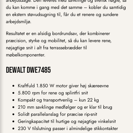
arbejdsdage. Den leveres med savklinge og svensk nøgle, så
du kan komme i gang med det samme – kobler du samtidig
en ekstern støvudsugning til, får du et renere og sundere
arbejdsmiljø.
Resultatet er en alsidig bordrundsav, der kombinerer
præcision, styrke og mobilitet, så du kan levere rene,
nøjagtige snit i alt fra terrassebrædder til
møbelkomponenter.
Dewalt DWE7485
Kraftfuld 1.850 W motor giver høj skæreevne
5.800 rpm for rene og splintfri snit
Kompakt og transportvenlig – kun 22 kg
210 mm savklinge medfølger og er klar til brug
Solidt parallelanslag for præcise rip-snit
Geringkapacitet til hurtige og nøjagtige vinkelsnit
230 V tilslutning passer i almindelige stikkontakter