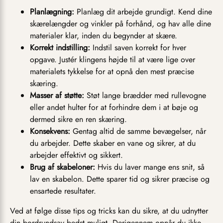
Planlægning:
Planlæg dit arbejde grundigt. Kend dine
skærelængder og vinkler på forhånd, og hav alle dine
materialer klar, inden du begynder at skære.
Korrekt indstilling:
Indstil saven korrekt for hver
opgave. Justér klingens højde til at være lige over
materialets tykkelse for at opnå den mest præcise
skæring.
Masser af støtte:
Støt lange brædder med rullevogne
eller andet hulter for at forhindre dem i at bøje og
dermed sikre en ren skæring.
Konsekvens:
Gentag altid de samme bevægelser, når
du arbejder. Dette skaber en vane og sikrer, at du
arbejder effektivt og sikkert.
Brug af skabeloner:
Hvis du laver mange ens snit, så
lav en skabelon. Dette sparer tid og sikrer præcise og
ensartede resultater.
Ved at følge disse tips og tricks kan du sikre, at du udnytter
din bordrundsav bedst muligt. Derigennem opnår du ikke