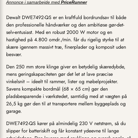
Annonce i samarbejde med
PriceRunner
Dewalt DWE7492-QS er en kraftfuld bordrundsav til både
den professionelle håndværker og den ambitiøse gør-det-
selv-entusiast. Med en robust 2000 W motor og en
hastighed på 4.800 omdr./min. får du rigelig styrke til at
skære igennem massivt træ, finerplader og komposit uden
besvær.
Den 250 mm store klinge giver en betydelig skæredybde,
mens geringskapaciteten gør det let at lave præcise
vinkelsnit – ideelt til rammer, lister og møbelprojekter.
Savens kompakte bordmål (68 × 65 cm) gør den
pladsbesparende i værkstedet, samtidig med at vægten på
26,5 kg gør den til at transportere mellem byggeplads og
garage.
DWE7492-QS kører på almindelig 230 V netstrøm, så du
slipper for batteriskift og får konstant ydeevne til lange