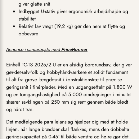
giver glatte snit
Indbygget U-stativ giver ergonomisk arbejdshøjde og
stabilitet
Relativt lav vægt (19,2 kg) gør den nem at flytte og
opbevare
Annonce i samarbejde med
PriceRunner
Einhell TC-TS 2025/2 U er en alsidig bordrundsav, der giver
gør-det-selv-folk og hobbyhåndværkere et solidt fundament
til alt fra grove længdesnit i konstruktionstræ til præcise
geringssnit i finérplader. Med en udgangseffekt på 1.800 W
og en tomgangshastighed på 5.000 omdrejninger i minuttet
skærer savklingen på 250 mm sig rent gennem både blødt
og hårdt træ.
Det medfølgende parallelanslag hjælper dig med at holde
linjen, når lange brædder skal flækkes, mens den dobbelte
geringskapacitet på 0-45° til både venstre og højre gør det