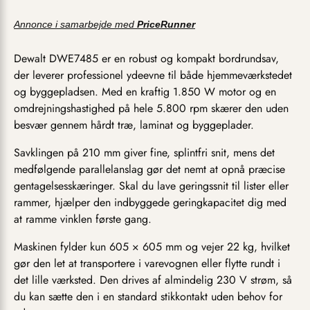
Annonce i samarbejde med
PriceRunner
Dewalt DWE7485 er en robust og kompakt bordrundsav,
der leverer professionel ydeevne til både hjemmeværkstedet
og byggepladsen. Med en kraftig 1.850 W motor og en
omdrejningshastighed på hele 5.800 rpm skærer den uden
besvær gennem hårdt træ, laminat og byggeplader.
Savklingen på 210 mm giver fine, splintfri snit, mens det
medfølgende parallelanslag gør det nemt at opnå præcise
gentagelsesskæringer. Skal du lave geringssnit til lister eller
rammer, hjælper den indbyggede geringkapacitet dig med
at ramme vinklen første gang.
Maskinen fylder kun 605 × 605 mm og vejer 22 kg, hvilket
gør den let at transportere i varevognen eller flytte rundt i
det lille værksted. Den drives af almindelig 230 V strøm, så
du kan sætte den i en standard stikkontakt uden behov for