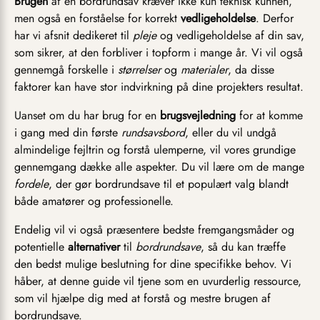
Brugen
af en bordrundsav kræver ikke kun teknisk kunnen,
men også en forståelse for korrekt
vedligeholdelse
. Derfor
har vi afsnit dedikeret til
pleje
og vedligeholdelse af din sav,
som sikrer, at den forbliver i topform i mange år. Vi vil også
gennemgå forskelle i
størrelser
og
materialer
, da disse
faktorer kan have stor indvirkning på dine projekters resultat.
Uanset om du har brug for en
brugsvejledning
for at komme
i gang med din første
rundsavsbord
, eller du vil undgå
almindelige fejltrin og forstå ulemperne, vil vores grundige
gennemgang dække alle aspekter. Du vil lære om de mange
fordele
, der gør bordrundsave til et populært valg blandt
både amatører og professionelle.
Endelig vil vi også præsentere bedste fremgangsmåder og
potentielle
alternativer
til
bordrundsave
, så du kan træffe
den bedst mulige beslutning for dine specifikke behov. Vi
håber, at denne guide vil tjene som en uvurderlig ressource,
som vil hjælpe dig med at forstå og mestre brugen af
bordrundsave.