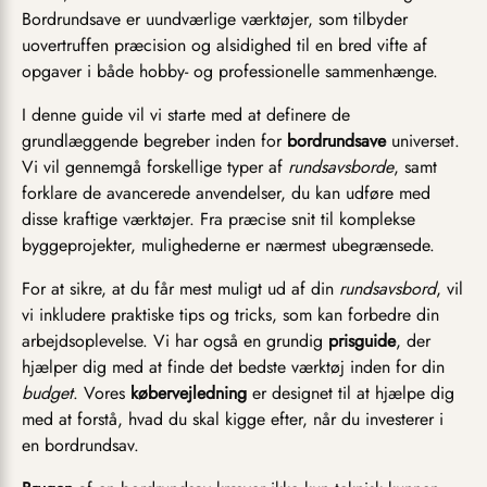
Bordrundsave er uundværlige værktøjer, som tilbyder
uovertruffen præcision og alsidighed til en bred vifte af
opgaver i både hobby- og professionelle sammenhænge.
I denne guide vil vi starte med at definere de
grundlæggende begreber inden for
bordrundsave
universet.
Vi vil gennemgå forskellige typer af
rundsavsborde
, samt
forklare de avancerede anvendelser, du kan udføre med
disse kraftige værktøjer. Fra præcise snit til komplekse
byggeprojekter, mulighederne er nærmest ubegrænsede.
For at sikre, at du får mest muligt ud af din
rundsavsbord
, vil
vi inkludere praktiske tips og tricks, som kan forbedre din
arbejdsoplevelse. Vi har også en grundig
prisguide
, der
hjælper dig med at finde det bedste værktøj inden for din
budget
. Vores
købervejledning
er designet til at hjælpe dig
med at forstå, hvad du skal kigge efter, når du investerer i
en bordrundsav.