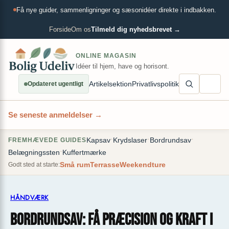
Spring
×
Få nye guider, sammenligninger og sæsonidéer direkte i indbakken.
til
indhold
Forside
Om os
Tilmeld dig nyhedsbrevet →
ONLINE MAGASIN
Idéer til hjem, have og horisont.
Artikelsektion
Privatlivspolitik
Opdateret ugentligt
Se seneste anmeldelser →
•
•
•
Kapsav
Krydslaser
Bordrundsav
FREMHÆVEDE GUIDES
•
Belægningssten
Kuffertmærke
Små rum
Terrasse
Weekendture
Godt sted at starte:
HÅNDVÆRK
Bordrundsav: Få præcision og kraft i